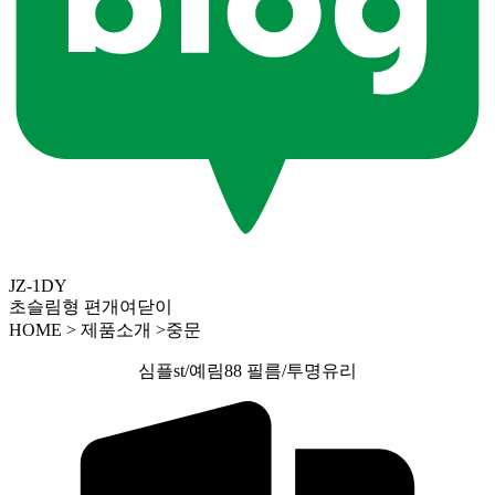
JZ-1DY
초슬림형 편개여닫이
HOME > 제품소개 >중문
심플st/예림88 필름/투명유리